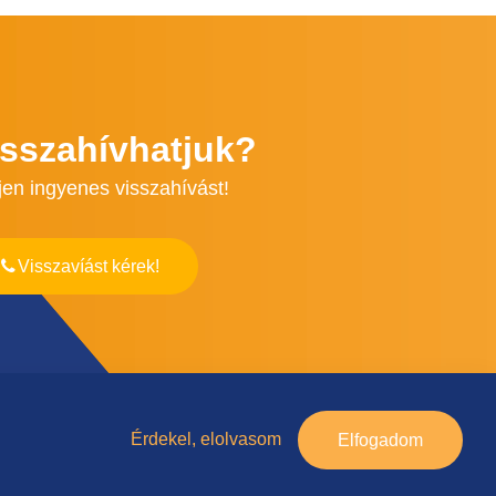
isszahívhatjuk?
jen ingyenes visszahívást!
Visszavíást kérek!
Érdekel, elolvasom
Elfogadom