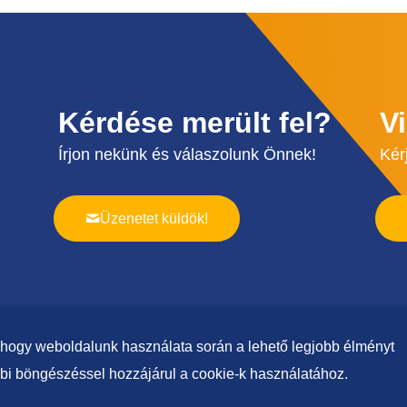
Kérdése merült fel?
V
Írjon nekünk és válaszolunk Önnek!
Kér
Üzenetet küldök!
t, hogy weboldalunk használata során a lehető legjobb élményt
ábbi böngészéssel hozzájárul a cookie-k használatához.
inden jog fenntartva!