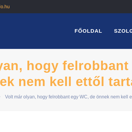
lo.hu
FŐOLDAL
SZOL
yan, hogy felrobban
k nem kell ettől tar
Volt már olyan, hogy felrobbant egy WC, de önnek nem kell ett