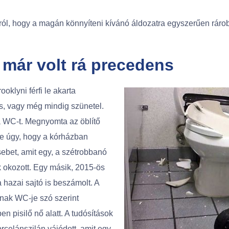
rról, hogy a magán könnyíteni kívánó áldozatra egyszerűen rár
már volt rá precedens
oklyni férfi le akarta
ás, vagy még mindig szünetel.
 a WC-t. Megnyomta az öblítő
e úgy, hogy a kórházban
sebet, amit egy, a szétrobbanó
 okozott. Egy másik, 2015-ös
a hazai sajtó is beszámolt. A
nak WC-je szó szerint
n pisilő nő alatt. A tudósítások
rcelánszilán vájódott, amit egy