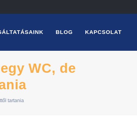
GÁLTATÁSAINK
BLOG
KAPCSOLAT
t egy WC, de
tania
ől tartania