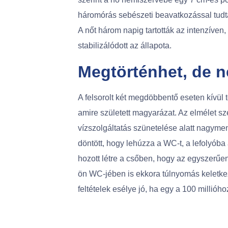
háromórás sebészeti beavatkozással tudta
A nőt három napig tartották az intenzíven
stabilizálódott az állapota.
Megtörténhet, de 
A felsorolt két megdöbbentő eseten kívül t
amire született magyarázat. Az elmélet sz
vízszolgáltatás szünetelése alatt nagymen
döntött, hogy lehúzza a WC-t, a lefolyóba
hozott létre a csőben, hogy az egyszerűen
ön WC-jében is ekkora túlnyomás keletke
feltételek esélye jó, ha egy a 100 millióho