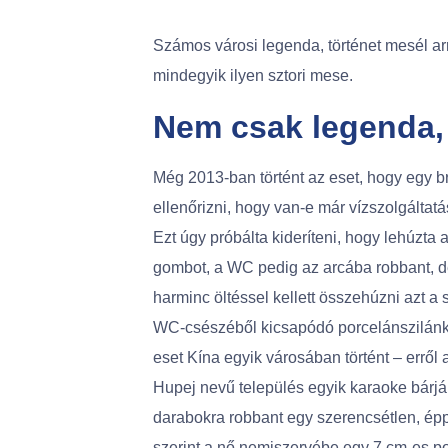
Számos városi legenda, történet mesél a
mindegyik ilyen sztori mese.
Nem csak legenda, 
Még 2013-ban történt az eset, hogy egy bro
ellenőrizni, hogy van-e már vízszolgáltat
Ezt úgy próbálta kideríteni, hogy lehúzta
gombot, a WC pedig az arcába robbant, d
harminc öltéssel kellett összehúzni azt a 
WC-csészéből kicsapódó porcelánszilánk
eset Kína egyik városában történt – erről 
Hupej nevű település egyik karaoke bárjá
darabokra robbant egy szerencsétlen, éppe
szerint a nő nemiszervébe egy 7 cm-es po