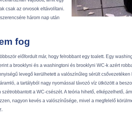
k csak az orvosok eltávolítani.
, szerencsére három nap után
nem fog
öbbször előfordult már, hogy felrobbant egy toalett. Egy washingt
erint a brooklyni és a washingtoni és brooklyni WC-k azért robba
nyiségű levegő kerülhetett a valószínűleg sérült csővezetéken ke
 áramló, a tartályból nagy nyomással távozó víz ütközött a beszo
 szétrobbantott a WC-csészét. A teória hihető, elképzelhető, á
zzen, nagyon kevés a valószínűsége, mivel a megfelelő körül
z.