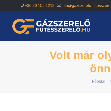
+36 30 155 1218
info@gazszerelo-futesszere
Volt már ol
önne
Főoldal