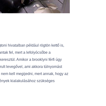
oni hivatalban például rögtön kettő is,
ntak fel, mert a lefolyócsőbe a
resztül. Amikor a brooklyni férfi úgy
rult levegővel, ami akkora túlnyomást
m nem kell megijedni, mert annak, hogy az
mények kialakulásához szükséges