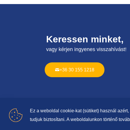
Keressen minket,
vagy kérjen ingyenes visszahívást!
+36 30 155 1218
Ez a weboldal cookie-kat (sütiket) használ azér
tudjuk biztosítani. A weboldalunkon történő tov
© 2020-
2026 Gázszerelő, fűtésszerelő • M